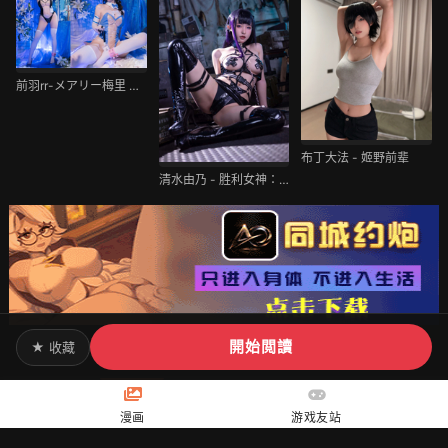
前羽rr-メアリー梅里 バニーガールver NIKKE
布丁大法 - 姬野前辈
清水由乃 - 胜利女神：妮姬 米哈拉
開始閲讀
★ 收藏
[返回顶部]
漫画
游戏友站