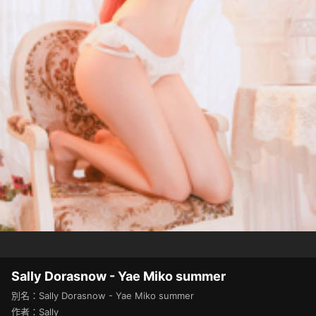
Sally Dorasnow - Yae Miko summer
別名：Sally Dorasnow - Yae Miko summer
作者：Sally