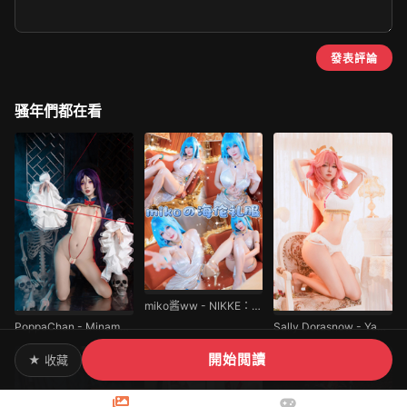
發表評論
骚年們都在看
miko酱ww - NIKKE：胜利女神 海伦礼服
PoppaChan - Minamoto no Raikou
Sally Dorasnow - Yae Miko summer
開始閲讀
★ 收藏