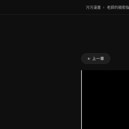
污污漫畫
›
老師的親密
← 上一章