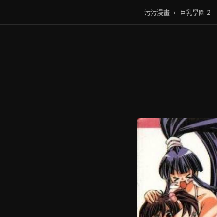
污污漫畫
›
巨乳學園 2