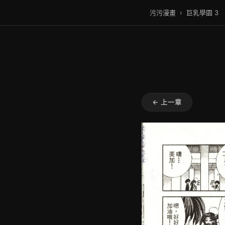
污污漫畫
›
巨乳學園 3
← 上一章